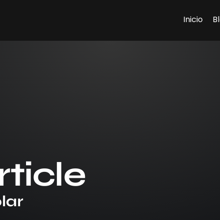
Inicio
B
ticle
lar