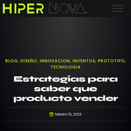
BLOG
,
DISEÑO
,
INNOVACION
,
INVENTOS
,
PROTOTIPO
,
TECNOLOGIA
Estrategias para
saber que
producto vender
febrero 15, 2023