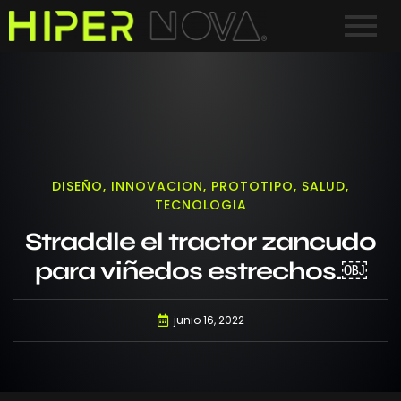
DISEÑO
,
INNOVACION
,
PROTOTIPO
,
SALUD
,
TECNOLOGIA
Straddle el tractor zancudo
para viñedos estrechos.￼
junio 16, 2022